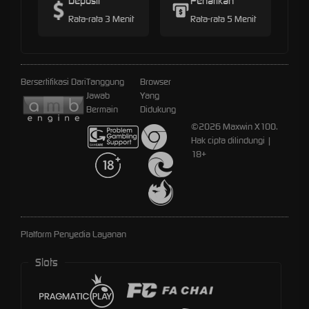
Deposit
Penarikan
Rata-rata 3 Menit
Rata-rata 5 Menit
Bersertifikasi Dari
Tanggung
Browser
Jawab
Yang
Bermain
Didukung
©2026 Maxwin X100.
Hak cipta dilindungi |
18+
Platform Penyedia Layanan
Slots