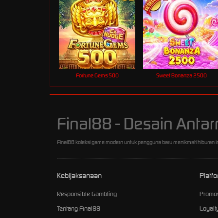
Fortune Gems 500
Sweet Bonanza 2500
Final88 - Desain Anta
Final88 koleksi game modern untuk pengguna baru menikmati hiburan int
Kebijaksanaan
Platf
Responsible Gambling
Promo
Tentang Final88
Loyalt