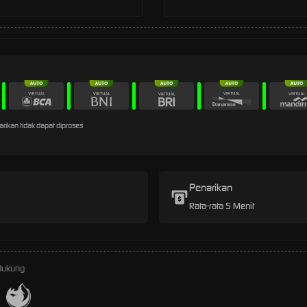
rikan tidak dapat diproses
Penarikan
Rata-rata 5 Menit
dukung