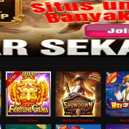
Fortune Gems
Wild Bounty Showdown
Way of