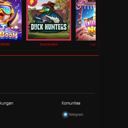
M BOOM
Duck Hunters
Lucky Neko
kungan
Komunitas
Telegram