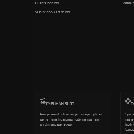
Pusat Bantuan
Referra
Syarat dan Ketentuan
TARUHAN SLOT
T
Penyedia slot online dengan beragam pilihan
Sport
game menarik yang memudahkan pemain
menaw
untuk mencapai jackpot
lebih 
banya