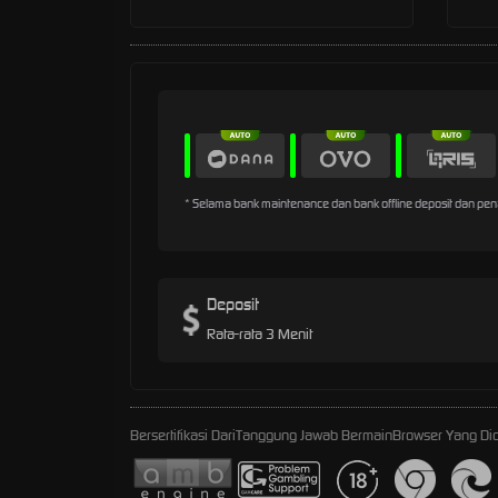
* Selama bank maintenance dan bank offline deposit dan pena
Deposit
Rata-rata 3 Menit
Bersertifikasi Dari
Tanggung Jawab Bermain
Browser Yang Di