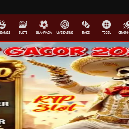
 GAMES
SLOTS
OLAHRAGA
LIVE CASINO
RACE
TOGEL
CRASH