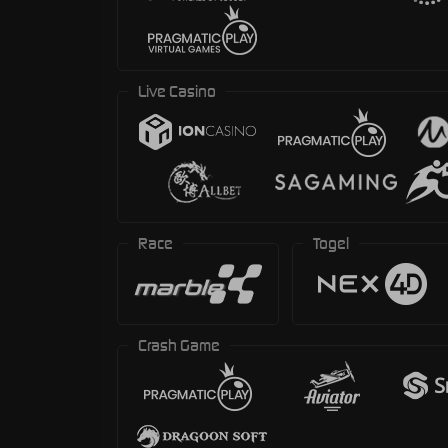
Live Casino
Race
Togel
Crash Game