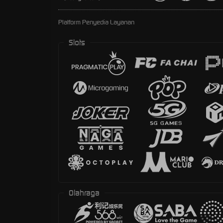
Platform Penyedia Layanan
Slots
Olahraga