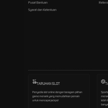
Pusat Bantuan
Referra
Syarat dan Ketentuan
TARUHAN SLOT
T
Penyedia slot online dengan beragam pilihan
Sport
game menarik yang memudahkan pemain
menaw
untuk mencapai jackpot
lebih 
banya