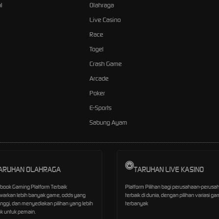
l
Olahraga
Live Casino
Race
Togel
Crash Game
Arcade
Poker
E-Sports
Sabung Ayam
ARUHAN OLAHRAGA
TARUHAN LIVE KASINO
sbook Gaming Platform Terbaik
Platform Pilihan bagi perusahaan-perusa
arkan lebih banyak game, odds yang
terbaik di dunia, dengan pilihan variasi g
tinggi, dan menyediakan pilihan yang lebih
terbanyak
k untuk pemain.