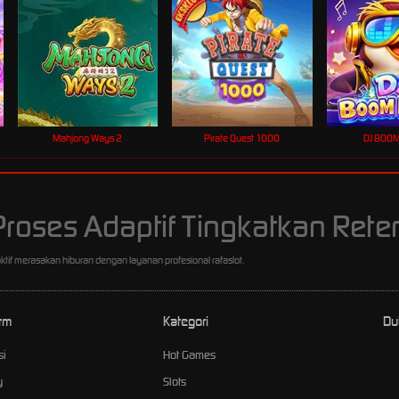
Mahjong Ways 2
Pirate Quest 1000
DJ BOO
roses Adaptif Tingkatkan Rete
tif merasakan hiburan dengan layanan profesional rafaslot.
orm
Kategori
Du
si
Hot Games
y
Slots