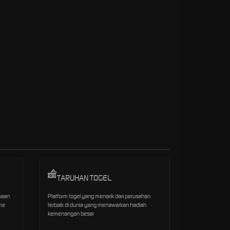
TARUHAN TOGEL
haan
Platform togel yang menarik dari perusahan
ame
terbaik di dunia yang menawarkan hadiah
kemenangan besar