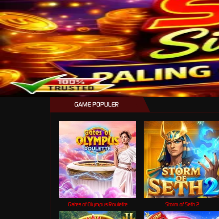
GAME POPULER
Gates of Olympus Roulette
Storm of Seth 2