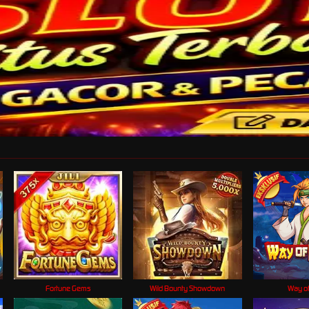
Fortune Gems
Wild Bounty Showdown
Way of