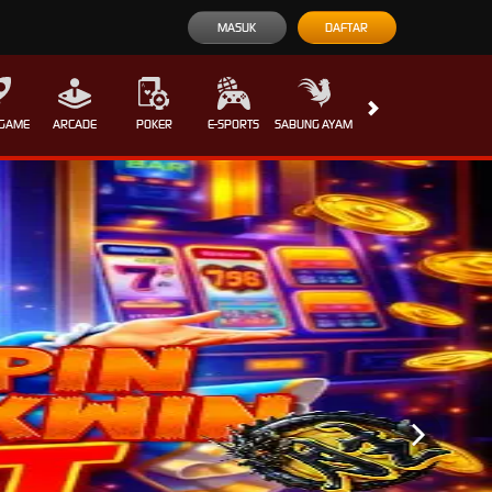
MASUK
DAFTAR
 GAME
ARCADE
POKER
E-SPORTS
SABUNG AYAM
PROMOSI