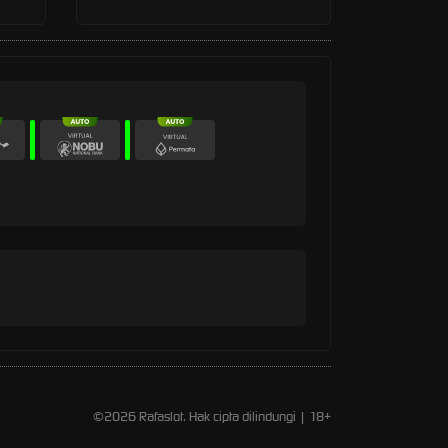
©2026 Rafaslot. Hak cipta dilindungi | 18+